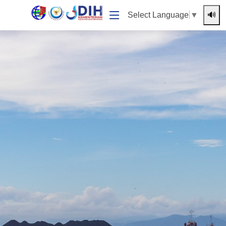
🔊
Select Language
▼