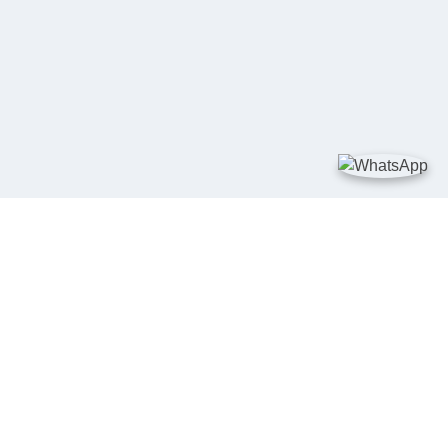
TAUTAN
Kementerian Kelautan dan Perikanan
JDIH Nasional
JDIH BPHN
Badan Pembinaan Hukum Nasional