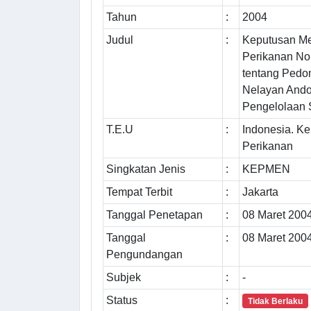
Tahun
:
2004
Judul
:
Keputusan Me
Perikanan N
tentang Pedo
Nelayan And
Pengelolaan 
T.E.U
:
Indonesia. K
Perikanan
Singkatan Jenis
:
KEPMEN
Tempat Terbit
:
Jakarta
Tanggal Penetapan
:
08 Maret 200
Tanggal
:
08 Maret 200
Pengundangan
Subjek
:
-
Status
:
Tidak Berlaku