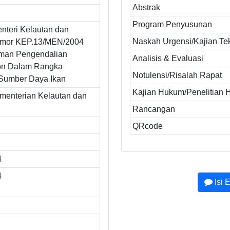
Abstrak
Program Penyusunan
nteri Kelautan dan
Naskah Urgensi/Kajian Te
omor KEP.13/MEN/2004
man Pengendalian
Analisis & Evaluasi
on Dalam Rangka
Notulensi/Risalah Rapat
Sumber Daya Ikan
Kajian Hukum/Penelitian
ementerian Kelautan dan
Rancangan
QRcode
4
4
Isi 