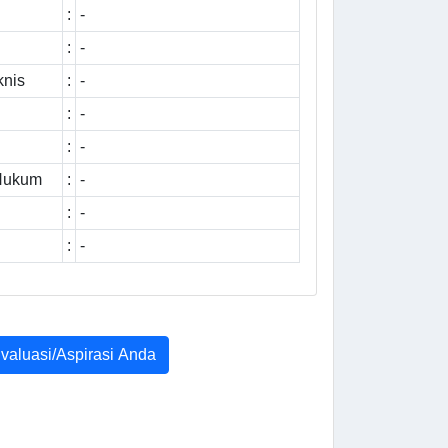
:
-
:
-
knis
:
-
:
-
:
-
 Hukum
:
-
:
-
:
-
Evaluasi/Aspirasi Anda