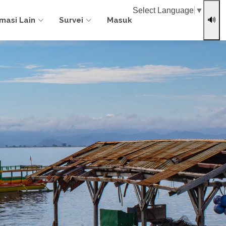
Select Language
▼
rmasi Lain
Survei
Masuk
🔊