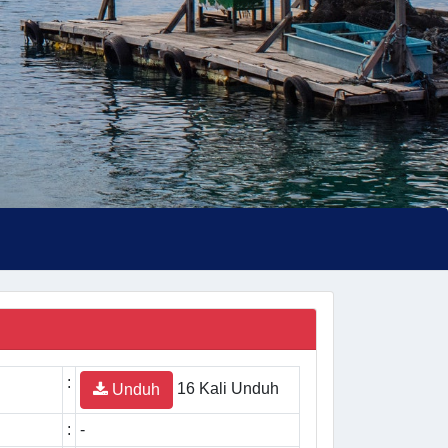
:
16 Kali Unduh
Unduh
:
-