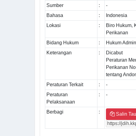
Sumber
:
-
Bahasa
:
Indonesia
Lokasi
:
Biro Hukum, 
Perikanan
Bidang Hukum
:
Hukum Admini
Keterangan
:
Dicabut
Peraturan Men
Perikanan N
tentang Ando
Peraturan Terkait
:
-
Peraturan
:
-
Pelaksanaan
Berbagi
:
Salin Tau