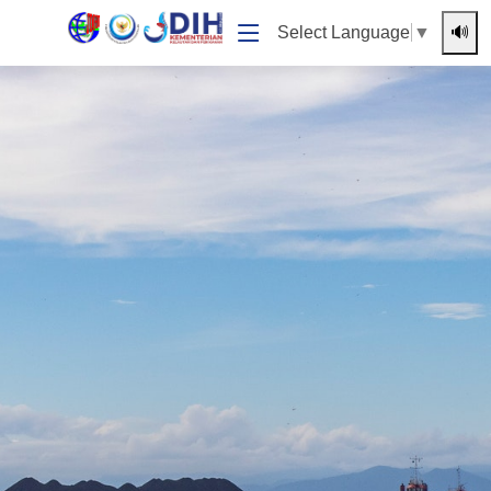
🔊
Select Language
▼