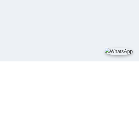
TAUTAN
Kementerian Kelautan dan Perikanan
JDIH Nasional
JDIH BPHN
Badan Pembinaan Hukum Nasional