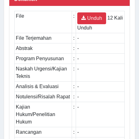
File
:
12 Kali
Unduh
Unduh
File Terjemahan
:
-
Abstrak
:
-
Program Penyusunan
:
-
Naskah Urgensi/Kajian
:
-
Teknis
Analisis & Evaluasi
:
-
Notulensi/Risalah Rapat
:
-
Kajian
:
-
Hukum/Penelitian
Hukum
Rancangan
:
-