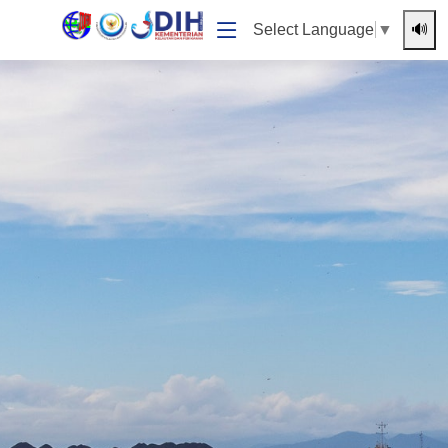
🔊
Select Language
▼