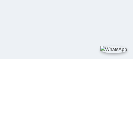
TAUTAN
Kementerian Kelautan dan Perikanan
JDIH Nasional
JDIH BPHN
Badan Pembinaan Hukum Nasional