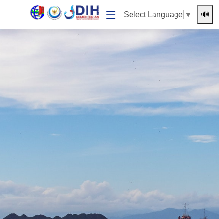
🔊
Select Language
▼