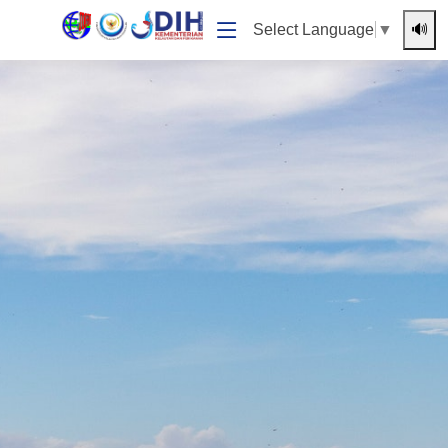
🔊
Select Language
▼