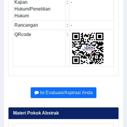
Kajian
:
-
Hukum/Penelitian
Hukum
Rancangan
:
-
QRcode
:
Isi Evaluasi/Aspirasi Anda
Materi Pokok Abstrak