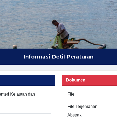
Informasi Detil Peraturan
Dokumen
nteri Kelautan dan
File
File Terjemahan
Abstrak