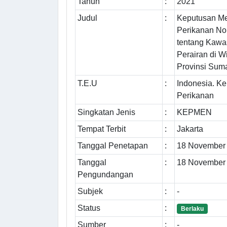
Tahun
:
2021
Judul
:
Keputusan Me
Perikanan No
tentang Kawa
Perairan di W
Provinsi Suma
T.E.U
:
Indonesia. K
Perikanan
Singkatan Jenis
:
KEPMEN
Tempat Terbit
:
Jakarta
Tanggal Penetapan
:
18 November
Tanggal
:
18 November
Pengundangan
Subjek
:
-
Status
:
Berlaku
Sumber
:
-