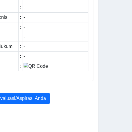
:
-
knis
:
-
:
-
:
-
 Hukum
:
-
:
-
:
Evaluasi/Aspirasi Anda