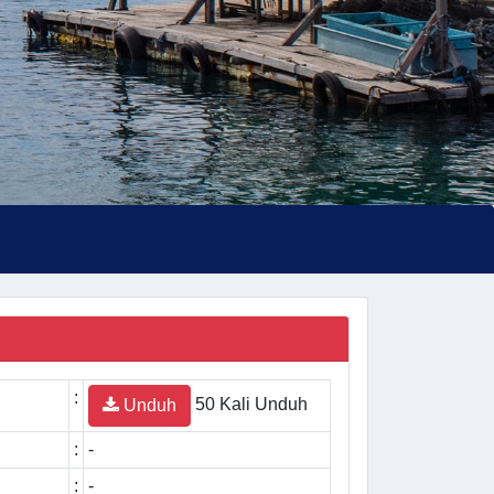
:
50 Kali Unduh
Unduh
:
-
:
-