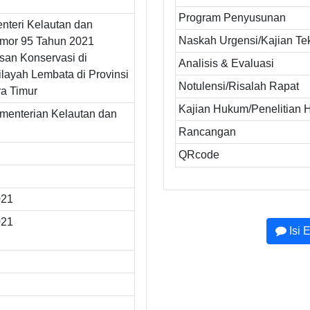
Program Penyusunan
nteri Kelautan dan
Naskah Urgensi/Kajian Te
mor 95 Tahun 2021
san Konservasi di
Analisis & Evaluasi
ilayah Lembata di Provinsi
Notulensi/Risalah Rapat
a Timur
Kajian Hukum/Penelitian
ementerian Kelautan dan
Rancangan
QRcode
021
021
Isi 