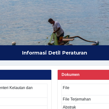
Informasi Detil Peraturan
Dokumen
nteri Kelautan dan
File
File Terjemahan
Abstrak