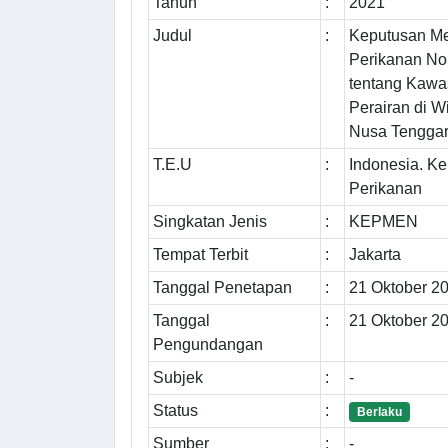
Tahun
:
2021
Judul
:
Keputusan Me
Perikanan No
tentang Kawa
Perairan di W
Nusa Tenggar
T.E.U
:
Indonesia. K
Perikanan
Singkatan Jenis
:
KEPMEN
Tempat Terbit
:
Jakarta
Tanggal Penetapan
:
21 Oktober 2
Tanggal
:
21 Oktober 2
Pengundangan
Subjek
:
-
Status
:
Berlaku
Sumber
:
-