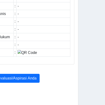
:
-
knis
:
-
:
-
:
-
 Hukum
:
-
:
-
:
Evaluasi/Aspirasi Anda