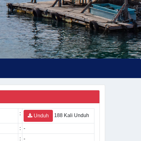
:
188 Kali Unduh
Unduh
:
-
:
-