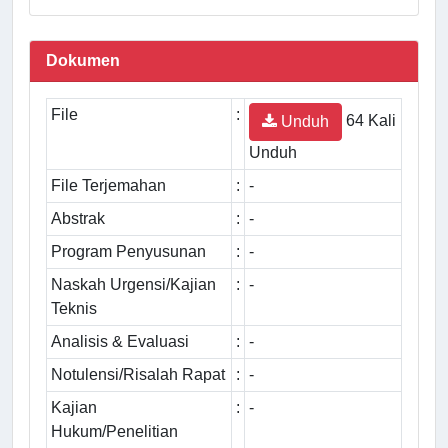
Dokumen
File
:
64 Kali
Unduh
Unduh
File Terjemahan
:
-
Abstrak
:
-
Program Penyusunan
:
-
Naskah Urgensi/Kajian
:
-
Teknis
Analisis & Evaluasi
:
-
Notulensi/Risalah Rapat
:
-
Kajian
:
-
Hukum/Penelitian