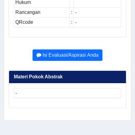
Hukum
Rancangan
:
-
QRcode
:
-
Isi Evaluasi/Aspirasi Anda
Materi Pokok Abstrak
-