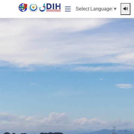
🔊
Select Language
▼