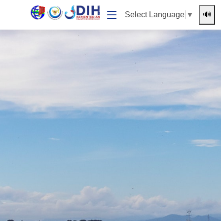
🔊
Select Language
▼