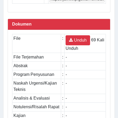
Dokumen
File
:
69 Kali
Unduh
Unduh
File Terjemahan
:
-
Abstrak
:
-
Program Penyusunan
:
-
Naskah Urgensi/Kajian
:
-
Teknis
Analisis & Evaluasi
:
-
Notulensi/Risalah Rapat
:
-
Kajian
:
-