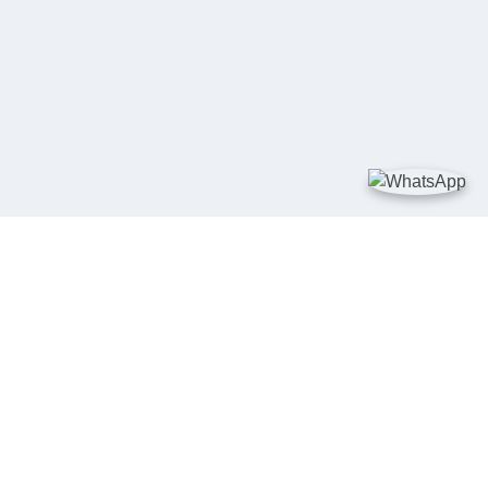
TAUTAN
Kementerian Kelautan dan Perikanan
JDIH Nasional
JDIH BPHN
Badan Pembinaan Hukum Nasional