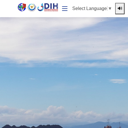
🔊
Select Language
▼