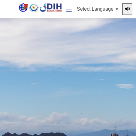
🔊
Select Language
▼