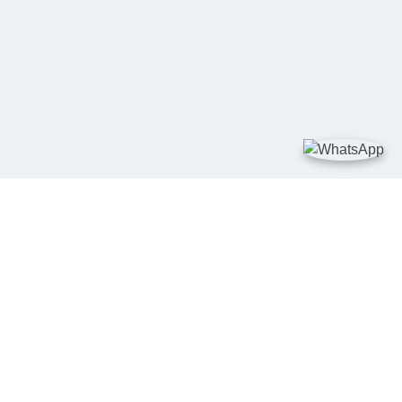
TAUTAN
Kementerian Kelautan dan Perikanan
JDIH Nasional
JDIH BPHN
Badan Pembinaan Hukum Nasional