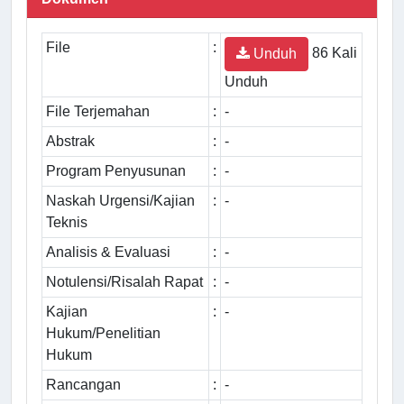
File
:
86 Kali
Unduh
Unduh
File Terjemahan
:
-
Abstrak
:
-
Program Penyusunan
:
-
Naskah Urgensi/Kajian
:
-
Teknis
Analisis & Evaluasi
:
-
Notulensi/Risalah Rapat
:
-
Kajian
:
-
Hukum/Penelitian
Hukum
Rancangan
:
-