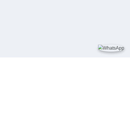
TAUTAN
Kementerian Kelautan dan Perikanan
JDIH Nasional
JDIH BPHN
Badan Pembinaan Hukum Nasional