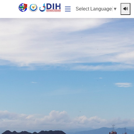
🔊
Select Language
▼