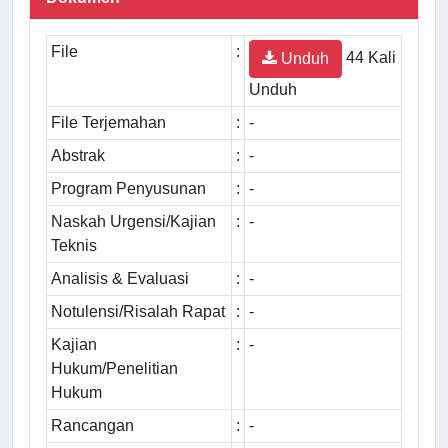
File
:
44 Kali
Unduh
Unduh
File Terjemahan
:
-
Abstrak
:
-
Program Penyusunan
:
-
Naskah Urgensi/Kajian
:
-
Teknis
Analisis & Evaluasi
:
-
Notulensi/Risalah Rapat
:
-
Kajian
:
-
Hukum/Penelitian
Hukum
Rancangan
:
-