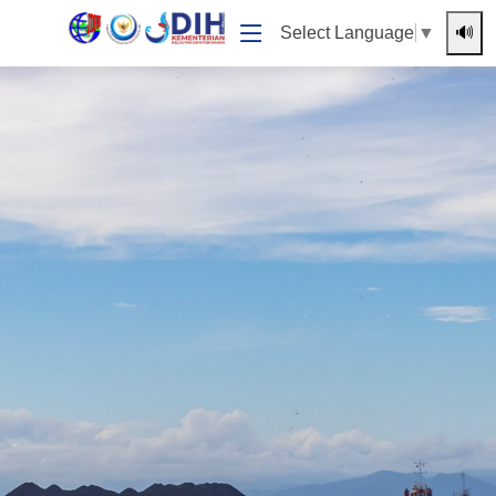
🔊
Select Language
▼