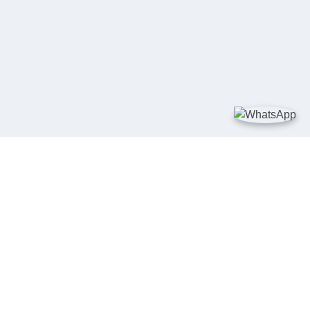
TAUTAN
Kementerian Kelautan dan Perikanan
JDIH Nasional
JDIH BPHN
Badan Pembinaan Hukum Nasional