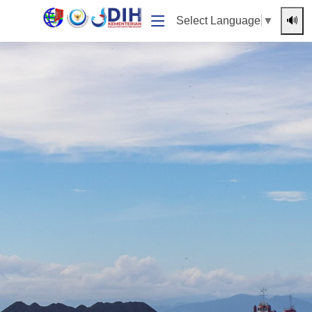
🔊
Select Language
▼