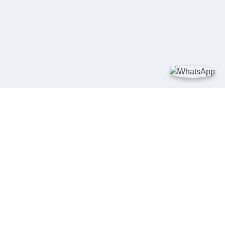
TAUTAN
Kementerian Kelautan dan Perikanan
JDIH Nasional
JDIH BPHN
Badan Pembinaan Hukum Nasional
peraturan.go.id