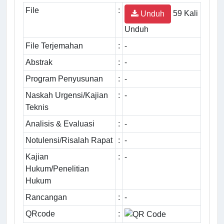
File
:
59 Kali
Unduh
Unduh
File Terjemahan
:
-
Abstrak
:
-
Program Penyusunan
:
-
Naskah Urgensi/Kajian
:
-
Teknis
Analisis & Evaluasi
:
-
Notulensi/Risalah Rapat
:
-
Kajian
:
-
Hukum/Penelitian
Hukum
Rancangan
:
-
QRcode
: