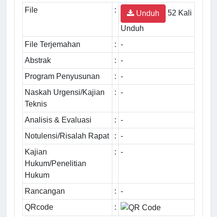
File
:
52 Kali
Unduh
Unduh
File Terjemahan
:
-
Abstrak
:
-
Program Penyusunan
:
-
Naskah Urgensi/Kajian
:
-
Teknis
Analisis & Evaluasi
:
-
Notulensi/Risalah Rapat
:
-
Kajian
:
-
Hukum/Penelitian
Hukum
Rancangan
:
-
QRcode
: