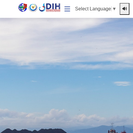
🔊
Select Language
▼