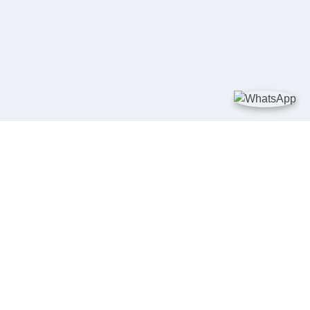
TAUTAN
Kementerian Kelautan dan Perikanan
JDIH Nasional
JDIH BPHN
Badan Pembinaan Hukum Nasional
peraturan.go.id