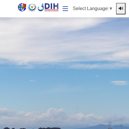
🔊
Select Language
▼