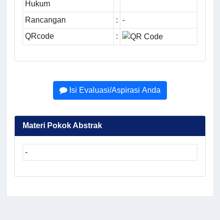
Hukum
Rancangan
:
-
QRcode
:
Isi Evaluasi/Aspirasi Anda
Materi Pokok Abstrak
-