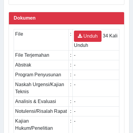
Dokumen
File
:
34 Kali
Unduh
Unduh
File Terjemahan
:
-
Abstrak
:
-
Program Penyusunan
:
-
Naskah Urgensi/Kajian
:
-
Teknis
Analisis & Evaluasi
:
-
Notulensi/Risalah Rapat
:
-
Kajian
:
-
Hukum/Penelitian