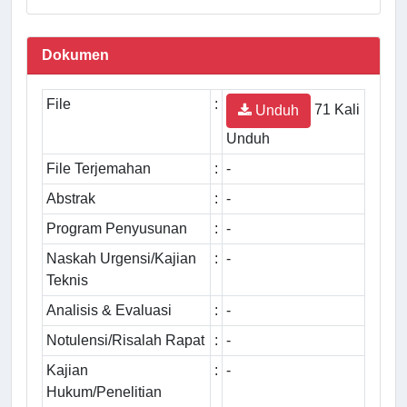
Dokumen
File
:
71 Kali
Unduh
Unduh
File Terjemahan
:
-
Abstrak
:
-
Program Penyusunan
:
-
Naskah Urgensi/Kajian
:
-
Teknis
Analisis & Evaluasi
:
-
Notulensi/Risalah Rapat
:
-
Kajian
:
-
Hukum/Penelitian