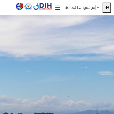
🔊
Select Language
▼