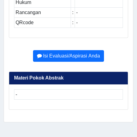
Hukum
Rancangan
:
-
QRcode
:
-
Isi Evaluasi/Aspirasi Anda
Materi Pokok Abstrak
-