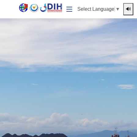
🔊
Select Language
▼