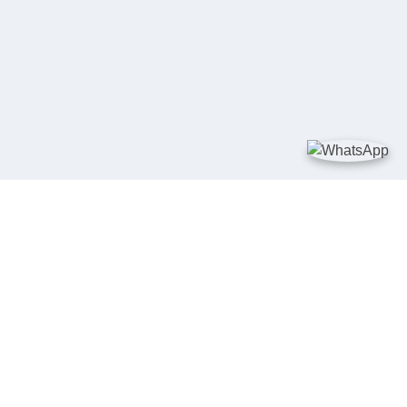
TAUTAN
Kementerian Kelautan dan Perikanan
JDIH Nasional
JDIH BPHN
Badan Pembinaan Hukum Nasional