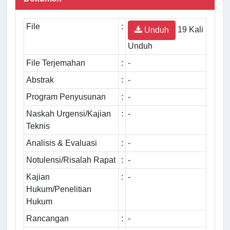
File
:
19 Kali
Unduh
Unduh
File Terjemahan
:
-
Abstrak
:
-
Program Penyusunan
:
-
Naskah Urgensi/Kajian
:
-
Teknis
Analisis & Evaluasi
:
-
Notulensi/Risalah Rapat
:
-
Kajian
:
-
Hukum/Penelitian
Hukum
Rancangan
:
-