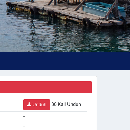
:
30 Kali Unduh
Unduh
:
-
:
-