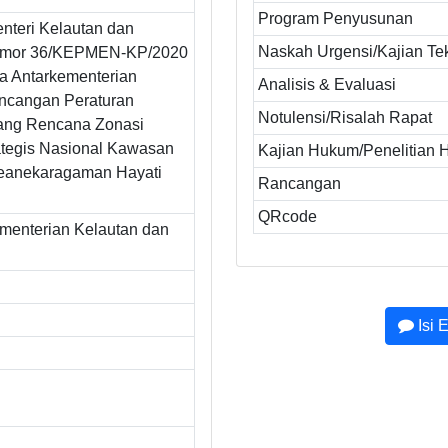
Program Penyusunan
nteri Kelautan dan
Naskah Urgensi/Kajian Te
omor 36/KEPMEN-KP/2020
ia Antarkementerian
Analisis & Evaluasi
ncangan Peraturan
Notulensi/Risalah Rapat
tang Rencana Zonasi
tegis Nasional Kawasan
Kajian Hukum/Penelitian
eanekaragaman Hayati
Rancangan
QRcode
ementerian Kelautan dan
Isi 