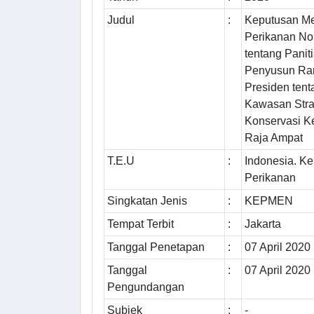
Judul
:
Keputusan Me
Perikanan N
tentang Panit
Penyusun Ra
Presiden ten
Kawasan Stra
Konservasi K
Raja Ampat
T.E.U
:
Indonesia. K
Perikanan
Singkatan Jenis
:
KEPMEN
Tempat Terbit
:
Jakarta
Tanggal Penetapan
:
07 April 2020
Tanggal
:
07 April 2020
Pengundangan
Subjek
:
-