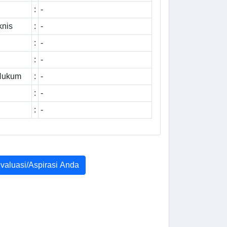
:
-
knis
:
-
:
-
:
-
 Hukum
:
-
:
-
:
-
Evaluasi/Aspirasi Anda