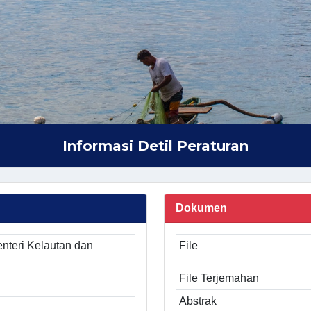
Informasi Detil Peraturan
Dokumen
nteri Kelautan dan
File
File Terjemahan
Abstrak