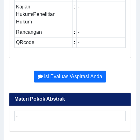
Kajian
:
-
Hukum/Penelitian
Hukum
Rancangan
:
-
QRcode
:
-
Isi Evaluasi/Aspirasi Anda
Materi Pokok Abstrak
-