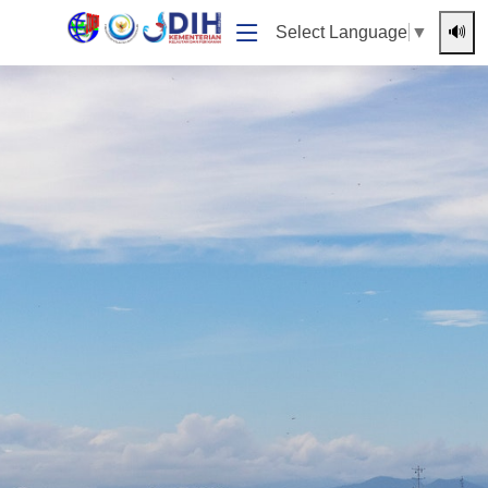
🔊
Select Language
▼