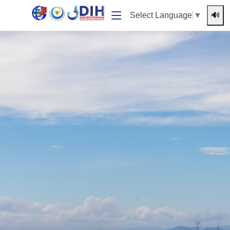
🔊
Select Language
▼