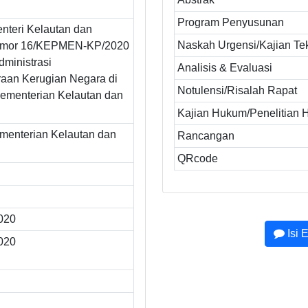
Program Penyusunan
nteri Kelautan dan
Naskah Urgensi/Kajian Te
omor 16/KEPMEN-KP/2020
dministrasi
Analisis & Evaluasi
aan Kerugian Negara di
Notulensi/Risalah Rapat
ementerian Kelautan dan
Kajian Hukum/Penelitian
ementerian Kelautan dan
Rancangan
QRcode
2020
Isi 
2020