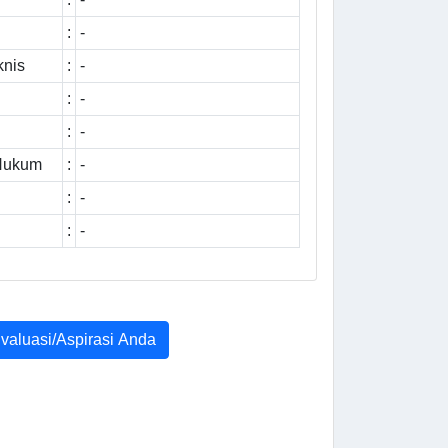
:
-
knis
:
-
:
-
:
-
 Hukum
:
-
:
-
:
-
Evaluasi/Aspirasi Anda