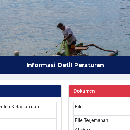
Informasi Detil Peraturan
Dokumen
nteri Kelautan dan
File
File Terjemahan
Abstrak