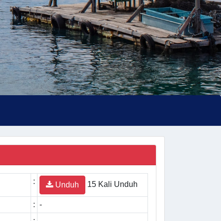
:
15 Kali Unduh
Unduh
:
-
:
-