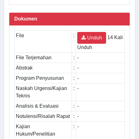
Dokumen
File
:
14 Kali
Unduh
Unduh
File Terjemahan
:
-
Abstrak
:
-
Program Penyusunan
:
-
Naskah Urgensi/Kajian
:
-
Teknis
Analisis & Evaluasi
:
-
Notulensi/Risalah Rapat
:
-
Kajian
:
-
Hukum/Penelitian