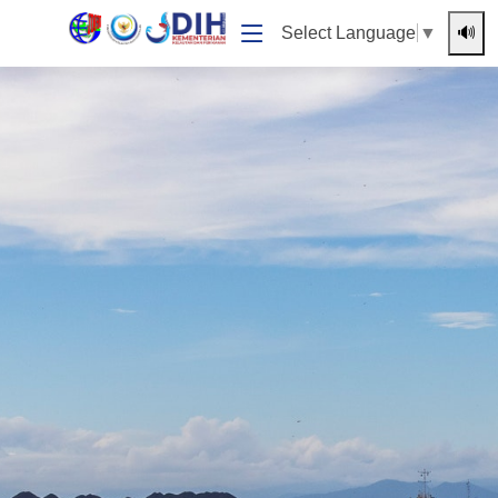
🔊
Select Language
▼