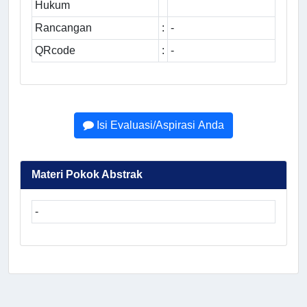
Hukum
Rancangan
:
-
QRcode
:
-
Isi Evaluasi/Aspirasi Anda
Materi Pokok Abstrak
-