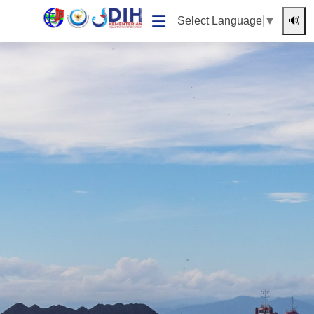
🔊
Select Language
▼