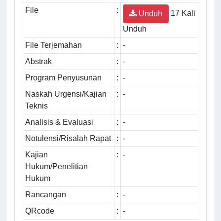
File
:
17 Kali
Unduh
Unduh
File Terjemahan
:
-
Abstrak
:
-
Program Penyusunan
:
-
Naskah Urgensi/Kajian
:
-
Teknis
Analisis & Evaluasi
:
-
Notulensi/Risalah Rapat
:
-
Kajian
:
-
Hukum/Penelitian
Hukum
Rancangan
:
-
QRcode
:
-