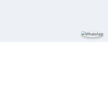
TAUTAN
Kementerian Kelautan dan Perikanan
JDIH Nasional
JDIH BPHN
Badan Pembinaan Hukum Nasional
peraturan.go.id