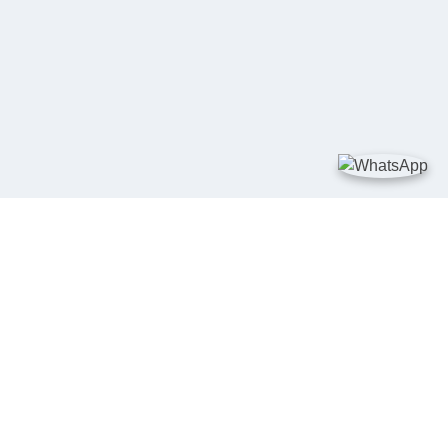
TAUTAN
Kementerian Kelautan dan Perikanan
JDIH Nasional
JDIH BPHN
Badan Pembinaan Hukum Nasional