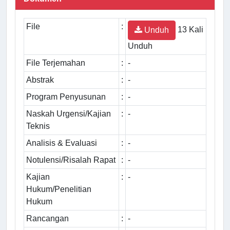
File
:
13 Kali
Unduh
Unduh
File Terjemahan
:
-
Abstrak
:
-
Program Penyusunan
:
-
Naskah Urgensi/Kajian
:
-
Teknis
Analisis & Evaluasi
:
-
Notulensi/Risalah Rapat
:
-
Kajian
:
-
Hukum/Penelitian
Hukum
Rancangan
:
-