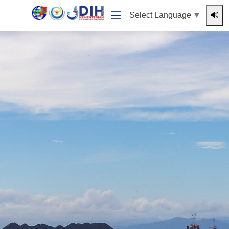
🔊
Select Language
▼