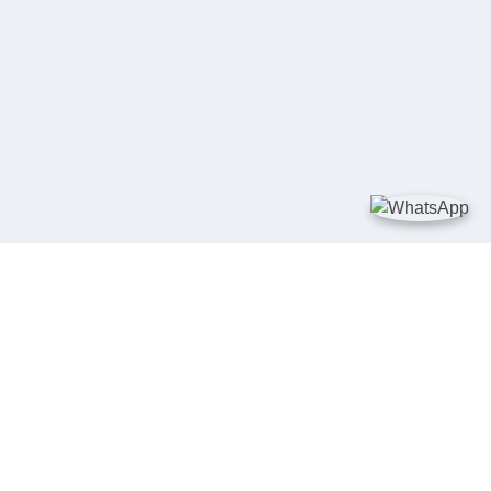
TAUTAN
Kementerian Kelautan dan Perikanan
JDIH Nasional
JDIH BPHN