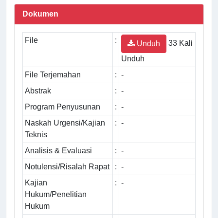
Dokumen
File
:
33 Kali
Unduh
Unduh
File Terjemahan
:
-
Abstrak
:
-
Program Penyusunan
:
-
Naskah Urgensi/Kajian
:
-
Teknis
Analisis & Evaluasi
:
-
Notulensi/Risalah Rapat
:
-
Kajian
:
-
Hukum/Penelitian
Hukum