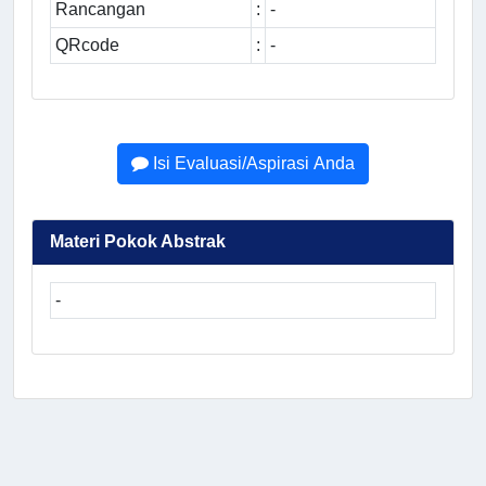
Rancangan
:
-
QRcode
:
-
Isi Evaluasi/Aspirasi Anda
Materi Pokok Abstrak
-