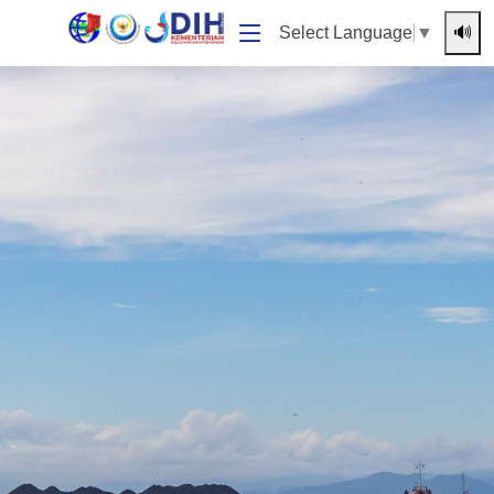
🔊
Select Language
▼