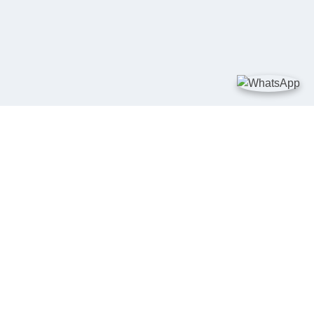
TAUTAN
Kementerian Kelautan dan Perikanan
JDIH Nasional
JDIH BPHN
Badan Pembinaan Hukum Nasional
peraturan.go.id