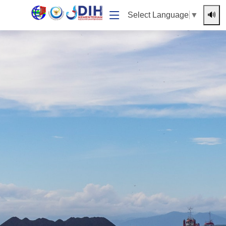
🔊
Select Language
▼