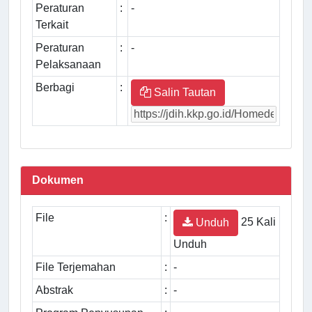
Peraturan
:
-
Terkait
Peraturan
:
-
Pelaksanaan
Berbagi
:
Salin Tautan
Dokumen
File
:
25 Kali
Unduh
Unduh
File Terjemahan
:
-
Abstrak
:
-