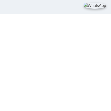
TAUTAN
Kementerian Kelautan dan Perikanan
JDIH Nasional
JDIH BPHN
Badan Pembinaan Hukum Nasional
peraturan.go.id
SALURAN PENGADUAN