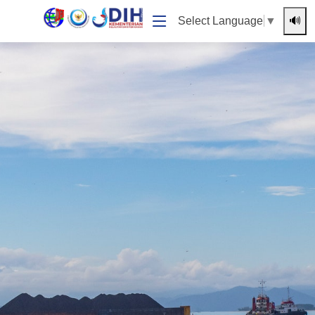
🔊
Select Language
▼