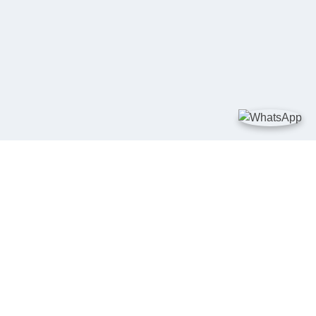
TAUTAN
Kementerian Kelautan dan Perikanan
JDIH Nasional
JDIH BPHN
Badan Pembinaan Hukum Nasional