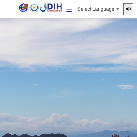
🔊
Select Language
▼