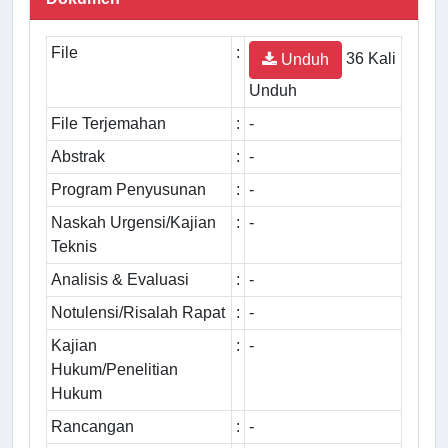
File
:
36 Kali
Unduh
Unduh
File Terjemahan
:
-
Abstrak
:
-
Program Penyusunan
:
-
Naskah Urgensi/Kajian
:
-
Teknis
Analisis & Evaluasi
:
-
Notulensi/Risalah Rapat
:
-
Kajian
:
-
Hukum/Penelitian
Hukum
Rancangan
:
-