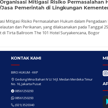
rganisasi Mitigasi Risiko Permasalahan
Jasa Pemerintah di Lingkungan Kementer
si Mitigasi Risiko Permasalahan Hukum dalam Pengadaan 
lautan dan Perikanan, yang dilaksanakan pada Tanggal 2
 di Tirta Ballroom The 101 Hotel Suryakencana, Bogor
KONTAK KAMI
ME
BIRO HUKUM - KKP
Gedung Mina Bahari IV Lt 14 Jl. Medan Merdeka Timur
AP
No. 16, Jakarta Pusat
08561250293
08561250293
(021) 3520340