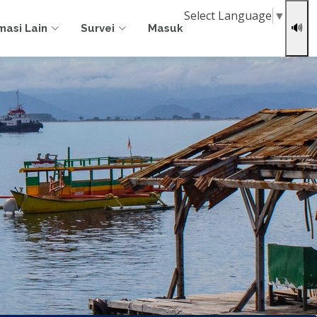
Select Language
▼
masi Lain
Survei
Masuk
🔊