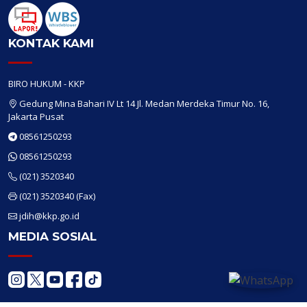
KONTAK KAMI
BIRO HUKUM - KKP
Gedung Mina Bahari IV Lt 14 Jl. Medan Merdeka Timur No. 16,
Jakarta Pusat
08561250293
08561250293
(021) 3520340
(021) 3520340
(Fax)
jdih@kkp.go.id
MEDIA SOSIAL