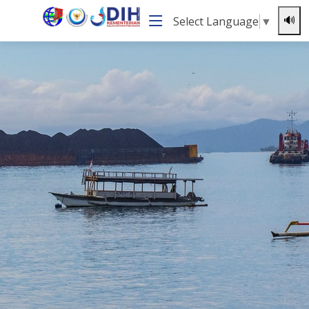
Select Language
▼
🔊