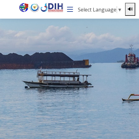
Select Language
▼
🔊