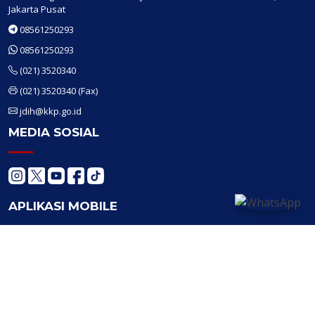
Jakarta Pusat
08561250293
08561250293
(021) 3520340
(021) 3520340
(Fax)
jdih@kkp.go.id
MEDIA SOSIAL
APLIKASI MOBILE
© Copyright
Pusdatin KKP
2022.